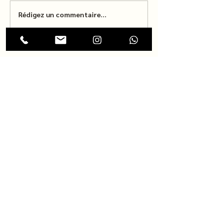
Rédigez un commentaire...
Bienvenue à TWINS SURF
SCHOOL : Votre École de Surf à
Hourtin
twinssurfschool@gmail.com
17 Avenue Jean Lafitte, 33990 Hourtin,
France
+33
612253951
Politique de Confidentialité