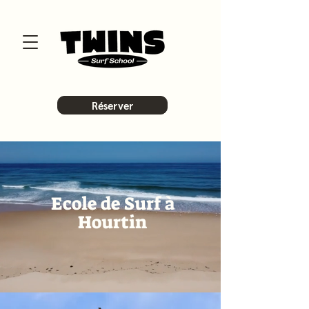
Réserver
Ecole de Surf à
Hourtin