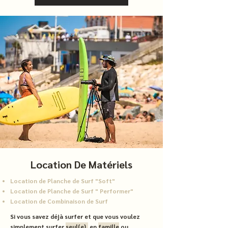
Location De Matériels
Location de Planche de Surf "Soft"
Location de Planche de Surf " Performer"
Location de Combinaison de Surf
Si vous savez déjà surfer et que vous voulez
simplement surfer
seul(e),
en
famille
ou