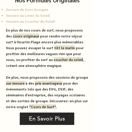
Nos Formules Originales
Session de Gros Groupes
Session au Lever du Soleil
Session au Coucher du Soleil
En plus de nos cours de surf, nous proposons
des
cours originaux
pour rendre votre séjour
surf à Hourtin Plage encore plus mémorables.
Vous pouvez essayer le surf
tôt le matin
pour
profiter des meilleures vagues rien que pour
vous, ou profiter du surf au
coucher du soleil
,
créant une atmosphère magique.
De plus, nous proposons des sessions de groupe
sur mesure
à des
prix avantageux
pour des
événements tels que des EVG, EVJF, des
séminaires d'entreprise, des voyages scolaires
et des sorties de groupe. Découvrez-en plus sur
notre onglet
"Cours de Surf"
.
En Savoir Plus